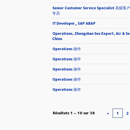
Senior Customer Service Specialist 高级
专员
IT Developer_ SAP ABAP
Operations, Zhongshan Sea Export, Air & Se
China
Operations 操作
Operations 操作
Operations 操作
Operations 操作
Operations 操作
Résultats
1 – 10
sur
38
«
1
2