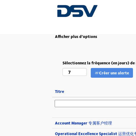
(p
Accueil
|
CN OR HK OR Macao chez DSV
ac
Afficher plus d’options
Sélectionnez la fréquence (en jours) de 
Créer une alerte
Titre
Account Manager 专属客户经理
Operational Excellence Specialist 运营优