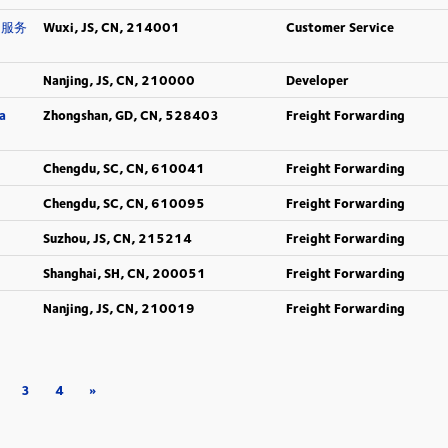
客户服务
Wuxi, JS, CN, 214001
Customer Service
Nanjing, JS, CN, 210000
Developer
a
Zhongshan, GD, CN, 528403
Freight Forwarding
Chengdu, SC, CN, 610041
Freight Forwarding
Chengdu, SC, CN, 610095
Freight Forwarding
Suzhou, JS, CN, 215214
Freight Forwarding
Shanghai, SH, CN, 200051
Freight Forwarding
Nanjing, JS, CN, 210019
Freight Forwarding
3
4
»