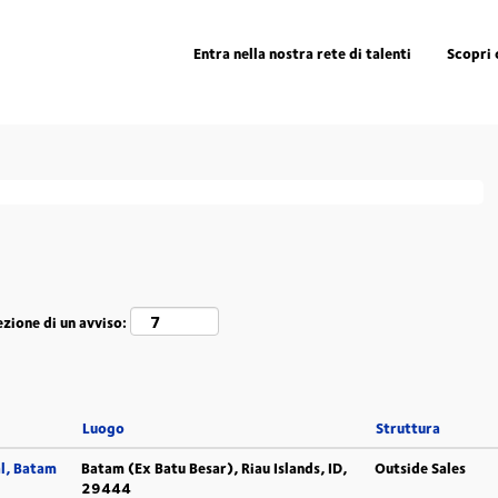
na
te)
Entra nella nostra rete di talenti
Scopri 
orrispondenti "
".
deutschland
e da DSV sono elencate di seguito.
ezione di un avviso:
Luogo
Struttura
l, Batam
Batam (Ex Batu Besar), Riau Islands, ID,
Outside Sales
29444