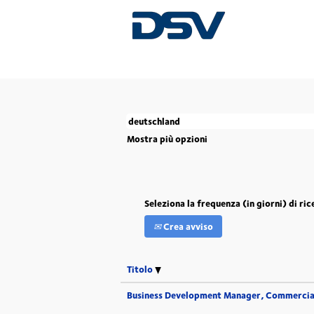
(pagi
Pagina iniziale
|
Deutschland in DSV
corren
Attualmente non ci sono posizioni aperte c
Le 5 offerte di lavoro più recenti pubblicat
Mostra più opzioni
Seleziona la frequenza (in giorni) di ric
Crea avviso
Titolo
Business Development Manager, Commercia