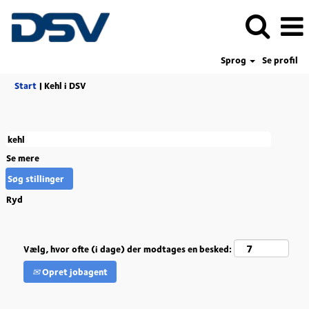
Sprog
Se profil
(aktuel
Start
|
Kehl i DSV
side)
Se mere
Ryd
Vælg, hvor ofte (i dage) der modtages en besked:
Opret jobagent