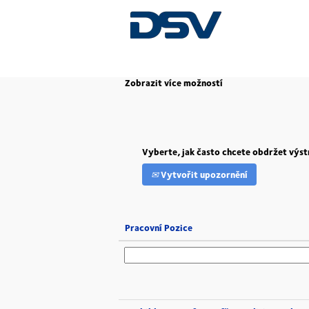
(aktuál
Na domovskou stránku
|
Kehl v DSV
strana
Zobrazit více možností
Vyberte, jak často chcete obdržet výst
Vytvořit upozornění
Pracovní Pozice