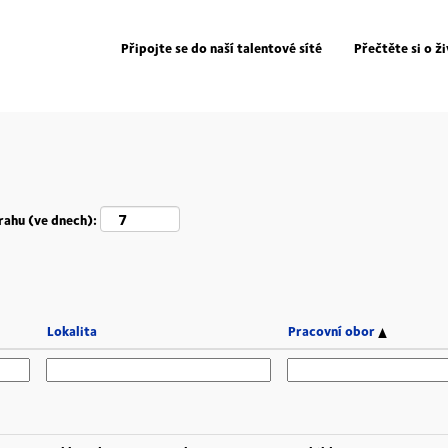
ní
)
Připojte se do naší talentové síté
Přečtěte si o ž
rahu (ve dnech):
Lokalita
Pracovní obor