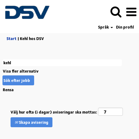
Språk
Din profil
(aktuell
Start
|
Kehl hos DSV
sida)
Visa fler alternativ
Rensa
Välj hur ofta (i dagar) aviseringar ska mottas:
Skapa avisering