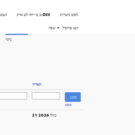
חפש משרות
ב ם ייחה לע ארק-DSV
הצטר
הצג פרופיל
שפה
ניקוי
תאריך
אפס
21 ביולי 2026