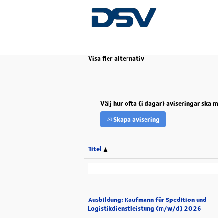
(aktuell
Start
|
Kehl hos DSV
sida)
Visa fler alternativ
Välj hur ofta (i dagar) aviseringar ska 
Skapa avisering
Titel
Ausbildung: Kaufmann für Spedition und
Logistikdienstleistung (m/w/d) 2026