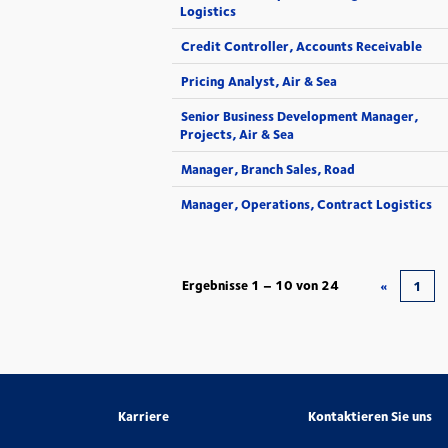
Logistics
Credit Controller, Accounts Receivable
Pricing Analyst, Air & Sea
Senior Business Development Manager,
Projects, Air & Sea
Manager, Branch Sales, Road
Manager, Operations, Contract Logistics
Ergebnisse
1 – 10
von
24
«
1
Karriere
Kontaktieren Sie uns