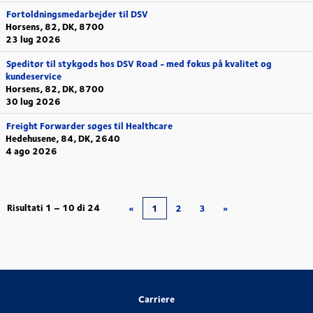
Fortoldningsmedarbejder til DSV
Horsens, 82, DK, 8700
23 lug 2026
Speditør til stykgods hos DSV Road - med fokus på kvalitet og
kundeservice
Horsens, 82, DK, 8700
30 lug 2026
Freight Forwarder søges til Healthcare
Hedehusene, 84, DK, 2640
4 ago 2026
Risultati
1 – 10
di
24
«
1
2
3
»
Carriere